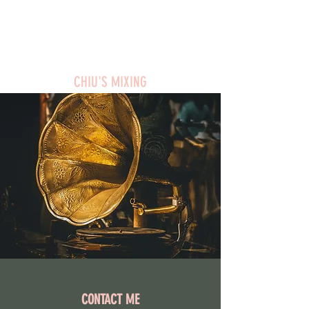
CHIU'S MIXING
eva870801@gmail.com
CHIU'S MIXING
CONTACT ME